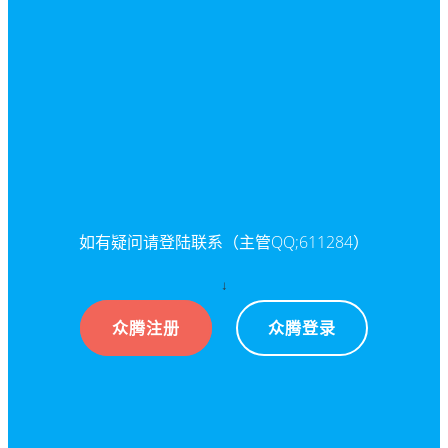
如有疑问请登陆联系（主管QQ;611284）
↓
众腾注册
众腾登录