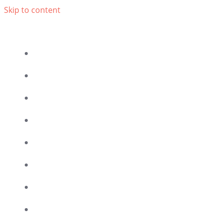
Skip to content
众腾官网
众腾代理
众腾平台
智能软件
众腾注册
众腾登录
在线注册
使用帮助