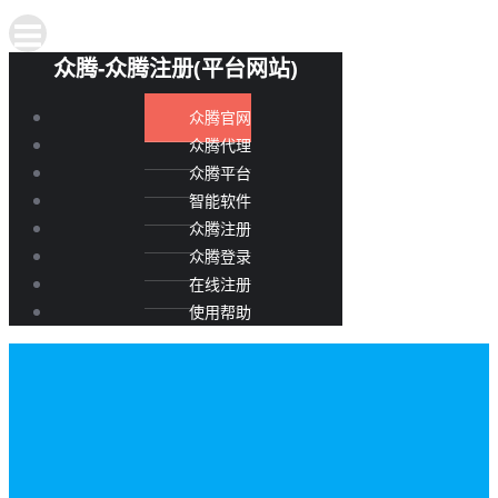
众腾-众腾注册(平台网站)
众腾官网
众腾代理
众腾平台
智能软件
众腾注册
众腾登录
在线注册
使用帮助